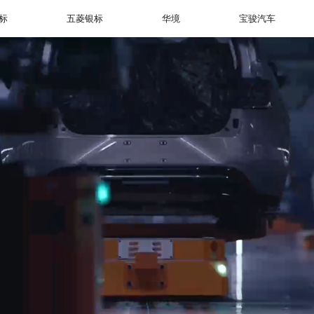
标
五菱银标
华境
宝骏汽车