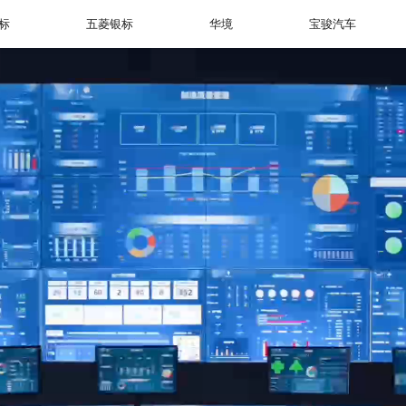
标
五菱银标
华境
宝骏汽车