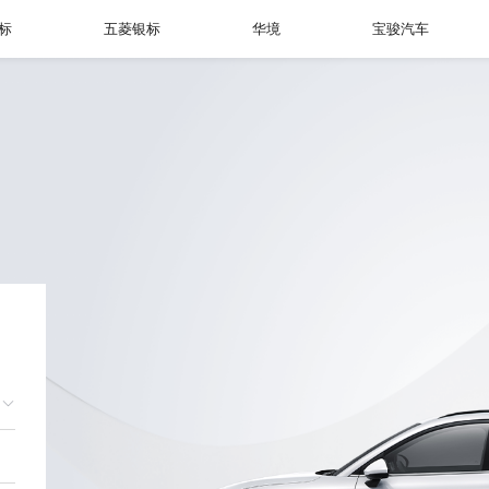
标
五菱银标
华境
宝骏汽车